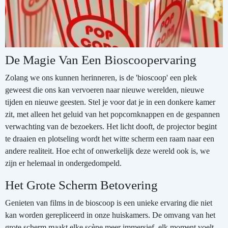
De Magie Van Een Bioscoopervaring
Zolang we ons kunnen herinneren, is de 'bioscoop' een plek
geweest die ons kan vervoeren naar nieuwe werelden, nieuwe
tijden en nieuwe geesten. Stel je voor dat je in een donkere kamer
zit, met alleen het geluid van het popcornknappen en de gespannen
verwachting van de bezoekers. Het licht dooft, de projector begint
te draaien en plotseling wordt het witte scherm een raam naar een
andere realiteit. Hoe echt of onwerkelijk deze wereld ook is, we
zijn er helemaal in ondergedompeld.
Het Grote Scherm Betovering
Genieten van films in de bioscoop is een unieke ervaring die niet
kan worden gerepliceerd in onze huiskamers. De omvang van het
grote scherm maakt elke scène meer immersief, elk moment voelt